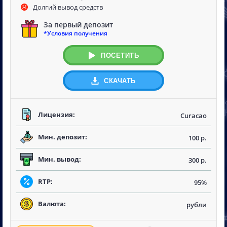
Долгий вывод средств
За первый депозит
*Условия получения
ПОСЕТИТЬ
СКАЧАТЬ
Лицензия:
Curacao
Мин. депозит:
100 р.
Мин. вывод:
300 р.
RTP:
95%
Валюта:
рубли