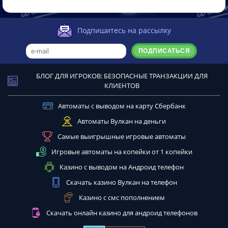
ЦБ.
К оглавлению
Подпишитесь на рассылку
🕒Как сделать депозит в казино с
помощью Киви?
БЛОГ ДЛЯ ИГРОКОВ: БЕЗОПАСНЫЕ ТРАНЗАКЦИИ ДЛЯ
Для пополнения депозита казино посредством
КЛИЕНТОВ
платежного сервиса QIWI первоначально требуется
Автоматы с выводом на карту Сбербанк
создание персонального аккаунта на сайте игорного
заведения. Создать учетную запись достаточно просто,
Автоматы Вулкан на деньги
достаточно авторизоваться через любую социальную
Самые выигрышные игровые автоматы
сеть, либо заполнить данные в окне регистрации, где
игрокам необходимо ввести:
Игровые автоматы на копейки от 1 копейки
логин;
Казино с выводом на Андроид телефон
пароль;
Скачать казино Вулкан на телефон
контактный номер телефона;
адрес электронной почты.
Казино с смс пополнением
После заполнения всех полей на указанный e-mail придет
Скачать онлайн казино для андроид телефонов
письмо, содержащее ссылку, переход по ней является