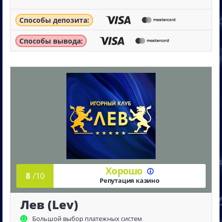
Способы депозита:
Способы вывода:
Хорошо
8
/10
Репутация казино
Лев (Lev)
Большой выбор платежных систем