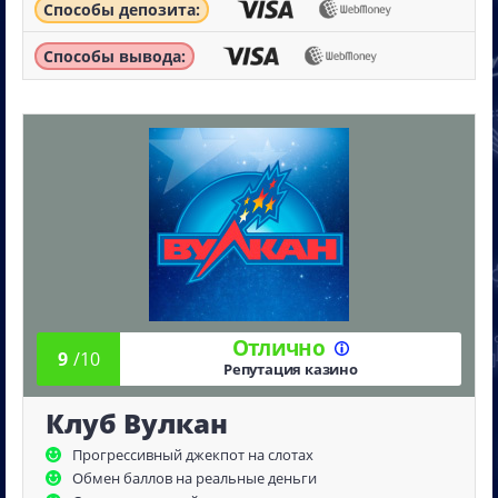
Способы депозита:
Способы вывода:
Отлично
9
/10
Репутация казино
Клуб Вулкан
Прогрессивный джекпот на слотах
Обмен баллов на реальные деньги