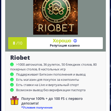
Хорошо
8
/10
Репутация казино
Riobet
>1000 автоматов, 36 рулеток, 50 блекджек столов, 80
покерных столов, 8 настольных игр
Поддерживает Биткоин пополнения и вывод
Есть магазин для покупок за компоинты
Есть ставки на Live и виртуальный спорт
Возможен вывод без верификации паспорта
Получи 100% + до 100 FS с первого
депозита!
*Условия получения