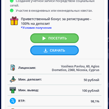
Создание учетной записи посредством социальных
сетей.
Участие в ежедневных или еженедельных квестах.
Приветственный бонус за регистрацию -
100% на депозит
*Условия получения
ПОСЕТИТЬ
СКАЧАТЬ
Vasileos Pavlou, 60, Agios
Лицензия:
Dometios, 2360, Nicosia, Cyprus
Мин. депозит:
50 рублей
Мин. вывод:
100 рублей
RTP:
98,1%