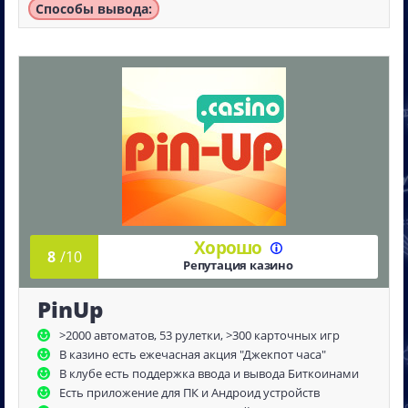
Способы вывода:
Хорошо
8
/10
Репутация казино
PinUp
>2000 автоматов, 53 рулетки, >300 карточных игр
В казино есть ежечасная акция "Джекпот часа"
В клубе есть поддержка ввода и вывода Биткоинами
Есть приложение для ПК и Андроид устройств