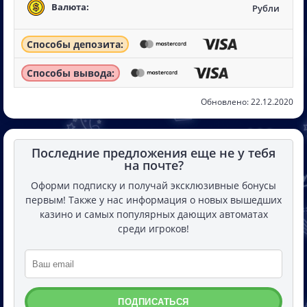
Валюта:
Рубли
Способы депозита:
Способы вывода:
Обновлено: 22.12.2020
Последние предложения еще не у тебя
на почте?
Оформи подписку и получай эксклюзивные бонусы
первым! Также у нас информация о новых вышедших
казино и самых популярных дающих автоматах
среди игроков!