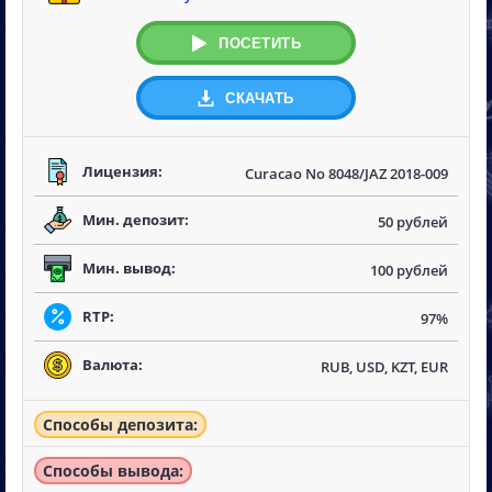
ПОСЕТИТЬ
СКАЧАТЬ
Лицензия:
Curacao No 8048/JAZ 2018-009
Мин. депозит:
50 рублей
Мин. вывод:
100 рублей
RTP:
97%
Валюта:
RUB, USD, KZT, EUR
Способы депозита:
Способы вывода: