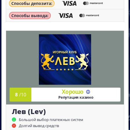
Способы депозита:
Способы вывода:
Хорошо
8
/10
Репутация казино
Лев (Lev)
Большой выбор платежных систем
Долгий вывод средств