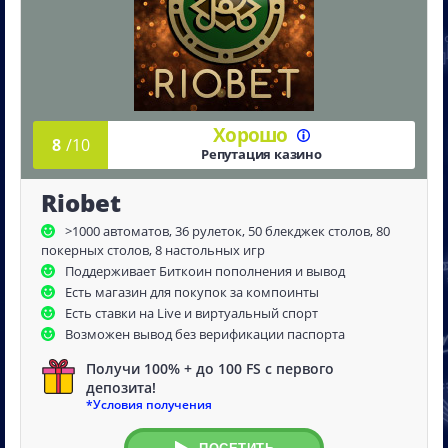
Хорошо
8
/10
Репутация казино
Riobet
>1000 автоматов, 36 рулеток, 50 блекджек столов, 80
покерных столов, 8 настольных игр
Поддерживает Биткоин пополнения и вывод
Есть магазин для покупок за компоинты
Есть ставки на Live и виртуальный спорт
Возможен вывод без верификации паспорта
Получи 100% + до 100 FS с первого
депозита!
*Условия получения