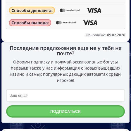
Способы депозита:
Способы вывода:
Обновлено: 05.02.2020
Последние предложения еще не у тебя на
почте?
Оформи подписку и получай эксклюзивные бонусы
первым! Также у нас информация о новых вышедших
казино и самых популярных дающих автоматах среди
игроков!