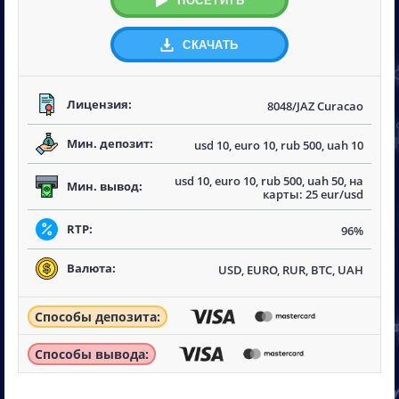
ПОСЕТИТЬ
СКАЧАТЬ
Лицензия:
8048/JAZ Curacao
Мин. депозит:
usd 10, euro 10, rub 500, uah 10
usd 10, euro 10, rub 500, uah 50, на
Мин. вывод:
карты: 25 eur/usd
RTP:
96%
Валюта:
USD, EURO, RUR, BTC, UAH
Способы депозита:
Способы вывода: